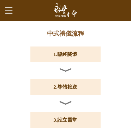
中式禮儀流程
1.臨終關懷
2.尊體接送
3.設立靈堂