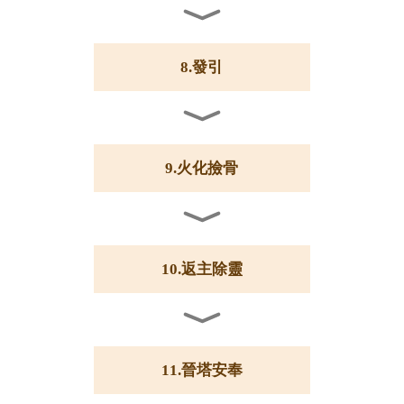
8.發引
9.火化撿骨
10.返主除靈
11.晉塔安奉