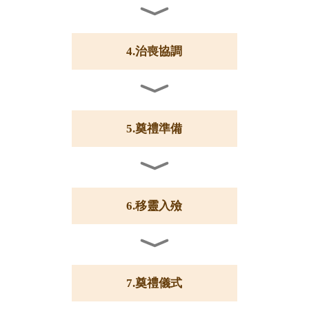
4.治喪協調
5.奠禮準備
6.移靈入殮
7.奠禮儀式